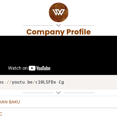
Company Profile
ps
:
/
/
youtu
.
be
/
c10LSFDx
-
Cg
HAN BAKU
C