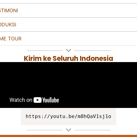
STIMONI
ODUKSI
ME TOUR
Kirim ke Seluruh Indonesia
https://youtu.be/m8hQaV1sj1o