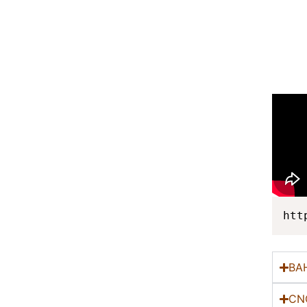
htt
BA
CN