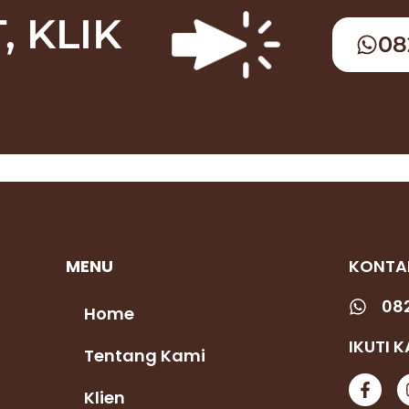
, KLIK
08
MENU
KONTA
082
Home
IKUTI 
Tentang Kami
Klien