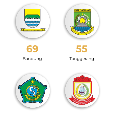
69
55
Bandung
Tanggerang