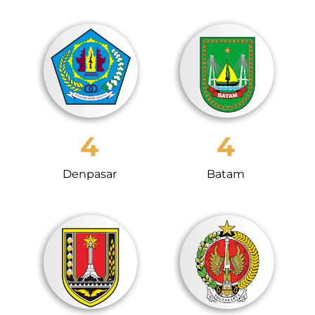
4
4
Batam
Denpasar