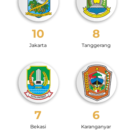
10
8
Jakarta
Tanggerang
7
6
Bekasi
Karanganyar