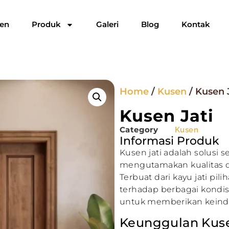
ien
Produk
Galeri
Blog
Kontak
Home
/
Kusen
/ Kusen 
Kusen Jati
Category
Kusen
Informasi Produk
Kusen jati adalah solusi
mengutamakan kualitas d
Terbuat dari kayu jati pil
terhadap berbagai kondisi
untuk memberikan keind
Keunggulan Kusen 