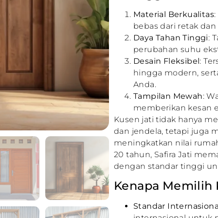
Material Berkualitas
bebas dari retak da
Daya Tahan Tinggi
: 
perubahan suhu eks
Desain Fleksibel
: Te
hingga modern, sert
Anda.
Tampilan Mewah
: W
memberikan kesan el
Kusen jati tidak hanya m
dan jendela, tetapi juga
meningkatkan nilai ruma
20 tahun, Safira Jati mem
dengan standar tinggi u
Kenapa Memilih Ku
Standar Internasiona
internasional untuk 