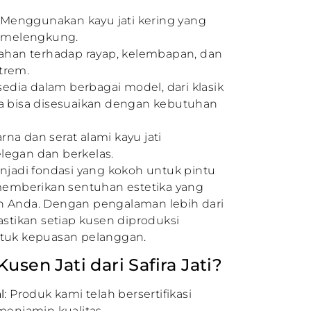
: Menggunakan kayu jati kering yang
n melengkung.
Tahan terhadap rayap, kelembapan, dan
trem.
rsedia dalam berbagai model, dari klasik
a bisa disesuaikan dengan kebutuhan
arna dan serat alami kayu jati
egan dan berkelas.
enjadi fondasi yang kokoh untuk pintu
 memberikan sentuhan estetika yang
h Anda. Dengan pengalaman lebih dari
astikan setiap kusen diproduksi
ntuk kepuasan pelanggan.
sen Jati dari Safira Jati?
l
: Produk kami telah bersertifikasi
menjamin kualitas.